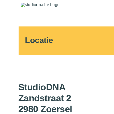
Skip
to
content
Locatie
StudioDNA
Zandstraat 2
2980 Zoersel